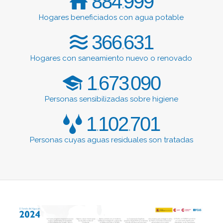
884
999
.
Hogares beneficiados con agua potable
366
631
.
Hogares con saneamiento nuevo o renovado
1
673
090
.
.
Personas sensibilizadas sobre higiene
1
102
701
.
.
Personas cuyas aguas residuales son tratadas